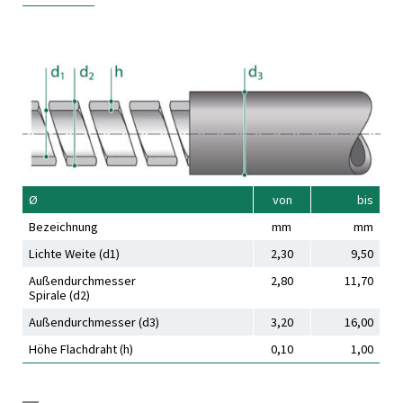
Ø
von
bis
Bezeichnung
mm
mm
Lichte Weite (d1)
2,30
9,50
Außendurchmesser
2,80
11,70
Spirale (d2)
Außendurchmesser (d3)
3,20
16,00
Höhe Flachdraht (h)
0,10
1,00