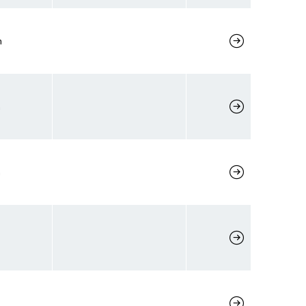
m
m
m