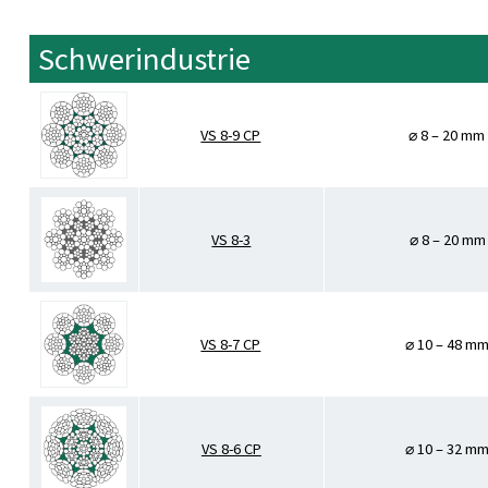
Schwerindustrie
VS 8-9 CP
⌀ 8 – 20 mm
VS 8-3
⌀ 8 – 20 mm
VS 8-7 CP
⌀ 10 – 48 m
VS 8-6 CP
⌀ 10 – 32 m