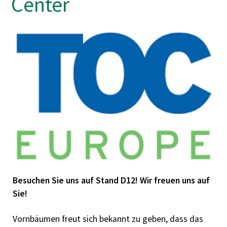
Center
Know-how
Ausbildung / Studium
Compliance/CSR
Ferienjobs
Downloads
Kontakt
Besuchen Sie uns auf Stand D12! Wir freuen uns auf
Sie!
Vornbäumen freut sich bekannt zu geben, dass das