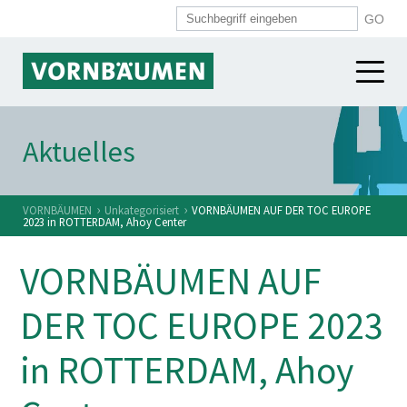
DRAHTSEILE
Aktuelles
DRÄHTE
Bauindustrie
Hafenindustrie
›
›
VORNBÄUMEN
Unkategorisiert
VORNBÄUMEN AUF DER TOC EUROPE
SYSTEMKOMPONENTEN
2023 in ROTTERDAM, Ahoy Center
Schwerindustrie
VORNBÄUMEN
Übersicht
VORNBÄUMEN AUF
Alpinindustrie
Spiralen
Feinstseile
KARRIERE
VORNBÄUMEN
DER TOC EUROPE 2023
Push-Pull-Hüllen
Normseile
Aktuelles
Arbeiten bei VORNBÄUMEN
in ROTTERDAM, Ahoy
Seilköpfe
Weitere Branchen
Historie
Stellenangebote
Kunststoffröhrchen