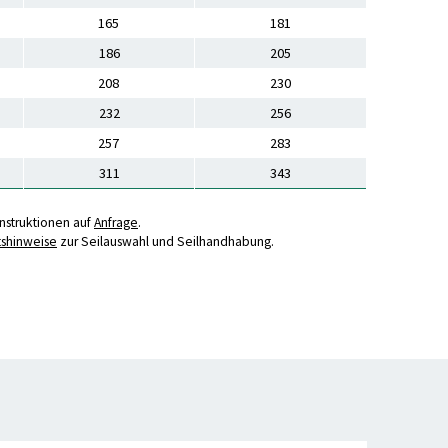
165
181
186
205
208
230
232
256
257
283
311
343
struktionen auf
Anfrage
.
tshinweise
zur Seilauswahl und Seilhandhabung.