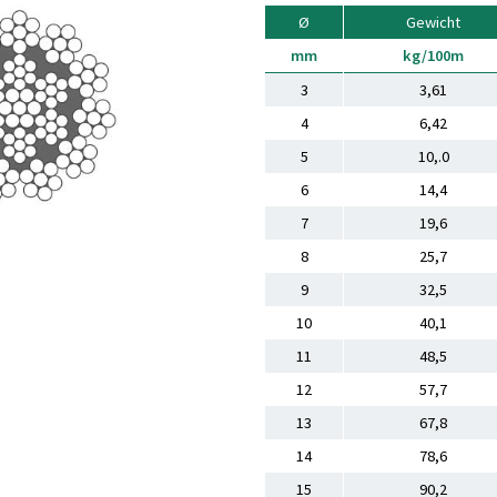
Ø
Gewicht
mm
kg/100m
3
3,61
4
6,42
5
10,.0
6
14,4
7
19,6
8
25,7
9
32,5
10
40,1
11
48,5
12
57,7
13
67,8
14
78,6
15
90,2