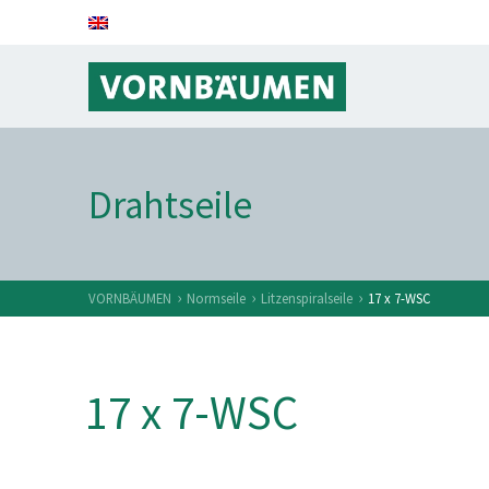
Drahtseile
›
›
›
VORNBÄUMEN
Normseile
Litzenspiralseile
17 x 7-WSC
17 x 7-WSC