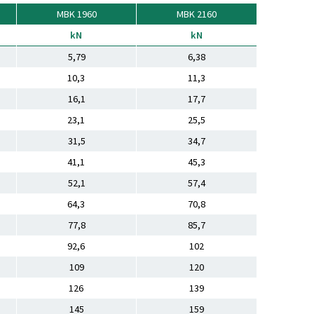
MBK 1960
MBK 2160
kN
kN
5,79
6,38
10,3
11,3
16,1
17,7
23,1
25,5
31,5
34,7
41,1
45,3
52,1
57,4
64,3
70,8
77,8
85,7
92,6
102
109
120
126
139
145
159