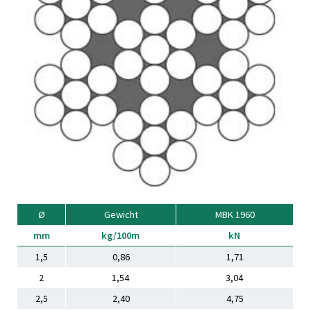
Know-how
Ausbildung / Studium
Compliance/CSR
Ferienjobs
Downloads
Kontakt
Ø
Gewicht
MBK 1960
mm
kg/100m
kN
1,5
0,86
1,71
2
1,54
3,04
2,5
2,40
4,75