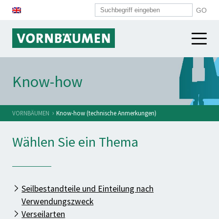
DRAHTSEILE
Know-how
DRÄHTE
Bauindustrie
Hafenindustrie
›
VORNBÄUMEN
Know-how (technische Anmerkungen)
SYSTEMKOMPONENTEN
Schwerindustrie
Wählen Sie ein Thema
VORNBÄUMEN
Übersicht
Alpinindustrie
Spiralen
Feinstseile
KARRIERE
VORNBÄUMEN
Push-Pull-Hüllen
Normseile
Aktuelles
Seilbestandteile und Einteilung nach
Arbeiten bei VORNBÄUMEN
Seilköpfe
Weitere Branchen
Historie
Verwendungszweck
Stellenangebote
Kunststoffröhrchen
Verseilarten