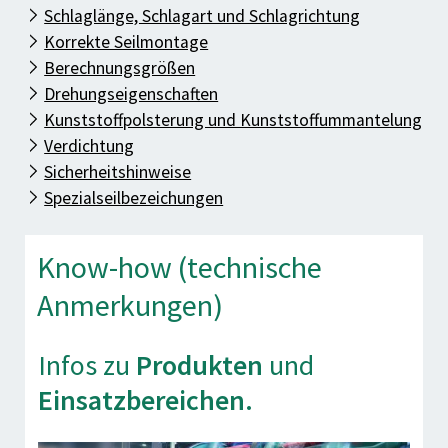
Know-how
Ausbildung / Studium
Schlaglänge, Schlagart und Schlagrichtung
Compliance/CSR
Korrekte Seilmontage
Ferienjobs
Berechnungsgrößen
Downloads
Drehungseigenschaften
Kontakt
Kunststoffpolsterung und Kunststoffummantelung
Verdichtung
Sicherheitshinweise
Spezialseilbezeichungen
Know-how (technische
Anmerkungen)
Infos zu
Produkten
und
Einsatzbereichen.