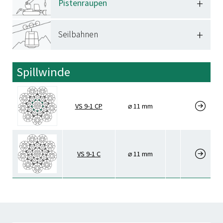
Know-how
+
Pistenraupen
Ausbildung / Studium
Compliance/CSR
Ferienjobs
+
Seilbahnen
Downloads
Kontakt
Spillwinde
VS 9-1 CP
⌀ 11 mm
VS 9-1 C
⌀ 11 mm