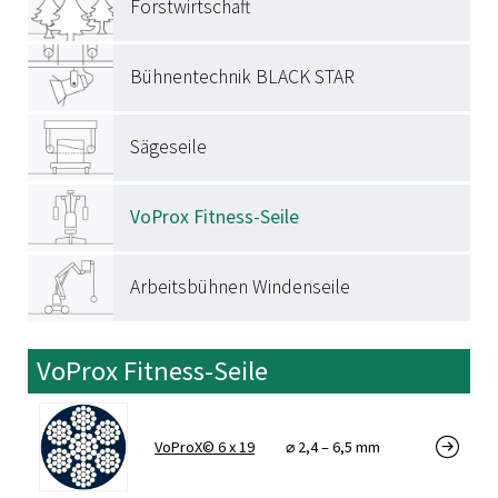
Know-how
Forstwirtschaft
Ausbildung / Studium
Compliance/CSR
Ferienjobs
Bühnentechnik BLACK STAR
Downloads
Kontakt
Sägeseile
VoProx Fitness-Seile
Arbeitsbühnen Windenseile
VoProx Fitness-Seile
VoProX© 6 x 19
⌀ 2,4 – 6,5 mm