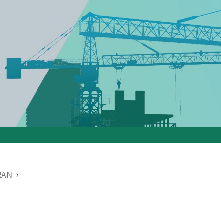
›
RAN