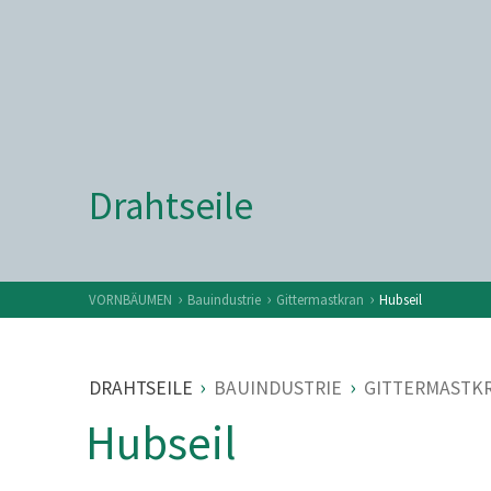
Drahtseile
›
›
›
VORNBÄUMEN
Bauindustrie
Gittermastkran
Hubseil
›
›
DRAHTSEILE
BAUINDUSTRIE
GITTERMASTK
Hubseil