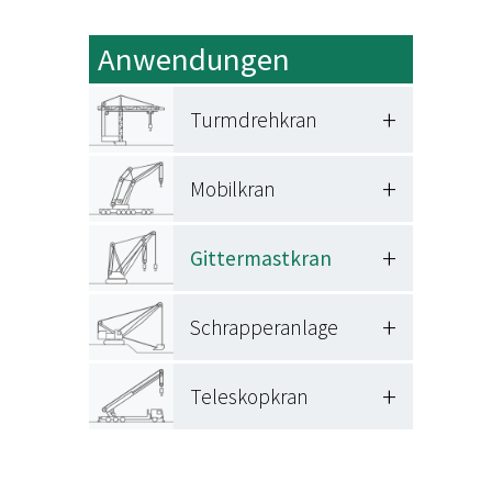
Anwendungen
+
Turmdrehkran
+
Mobilkran
+
Gittermastkran
+
Schrapperanlage
+
Teleskopkran