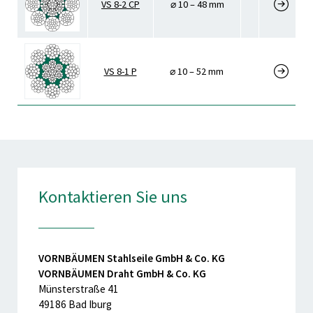
VS 8-2 CP
⌀ 10 – 48 mm
VS 8-1 P
⌀ 10 – 52 mm
Kontaktieren Sie uns
VORNBÄUMEN Stahlseile GmbH & Co. KG
VORNBÄUMEN Draht GmbH & Co. KG
Münsterstraße 41
49186 Bad Iburg