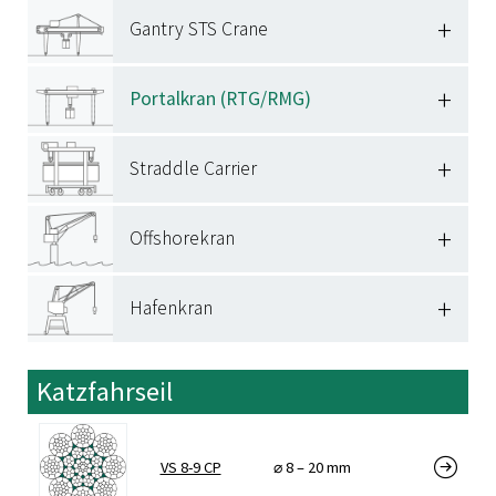
Know-how
Ausbildung / Studium
+
Gantry STS Crane
Compliance/CSR
Ferienjobs
Downloads
+
Portalkran (RTG/RMG)
Kontakt
+
Straddle Carrier
+
Offshorekran
+
Hafenkran
Katzfahrseil
VS 8-9 CP
⌀ 8 – 20 mm